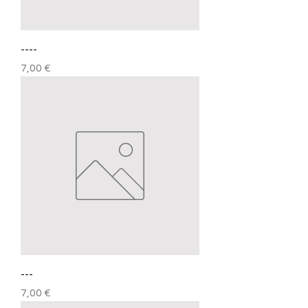
----
Prix
7,00 €
---
Prix
7,00 €