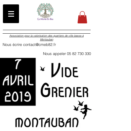
Association pour la valorisation des quartiers de ville basse à
Montauban
Nous écrire contact@cmeb82.fr
Nous appeler 05 82 730 330