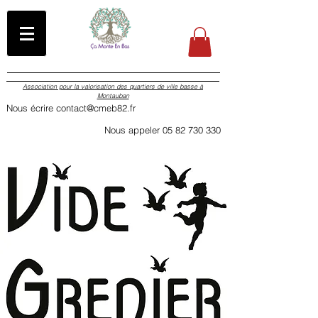
Association pour la valorisation des quartiers de ville basse à
Montauban
Nous écrire contact@cmeb82.fr
Nous appeler 05 82 730 330