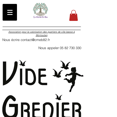
Association pour la valorisation des quartiers de ville basse à
Montauban
Nous écrire contact@cmeb82.fr
Nous appeler 05 82 730 330