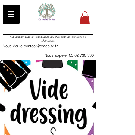
Association pour la valorisation des quartiers de ville basse à
Montauban
Nous écrire contact@cmeb82.fr
Nous appeler 05 82 730 330