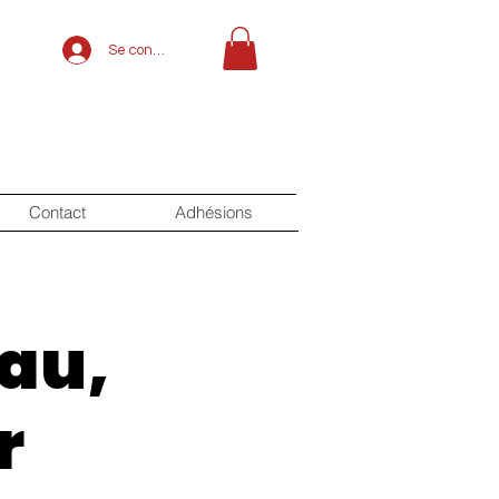
Se connecter
Contact
Adhésions
au,
r